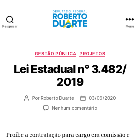
Pesquisar
Menu
Roberto
Duarte
Categorias
GESTÃO PÚBLICA
PROJETOS
Lei Estadual n° 3.482/
2019
Por
Roberto Duarte
03/06/2020
Autor
Data
do
de
em
Nenhum comentário
post
publicação
Lei
Estadual
n°
Proíbe a contratação para cargo em comissão e
3.482/