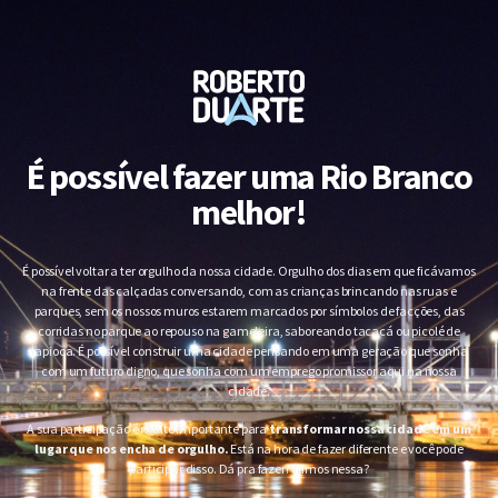
É possível fazer uma Rio Branco
melhor!
É possível voltar a ter orgulho da nossa cidade. Orgulho dos dias em que ficávamos
na frente das calçadas conversando, com as crianças brincando nas ruas e
parques, sem os nossos muros estarem marcados por símbolos de facções, das
corridas no parque ao repouso na gameleira, saboreando tacacá ou picolé de
tapioca. É possível construir uma cidade pensando em uma geração que sonha
com um futuro digno, que sonha com um emprego promissor aqui na nossa
cidade.
A sua participação é muito importante para
transformar nossa cidade em um
lugar que nos encha de orgulho.
Está na hora de fazer diferente e você pode
participar disso. Dá pra fazer! Vamos nessa?