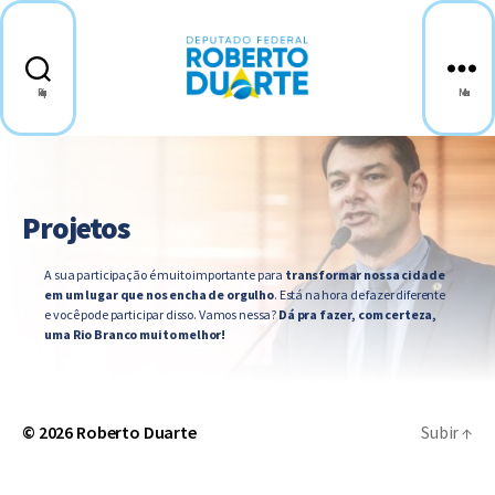
Pesquisar
Menu
Projetos
A sua participação é muito importante para
transformar nossa cidade
em um lugar que nos encha de orgulho
. Está na hora de fazer diferente
e você pode participar disso. Vamos nessa?
Dá pra fazer, com certeza,
uma Rio Branco muito melhor!
© 2026
Roberto Duarte
Subir
↑