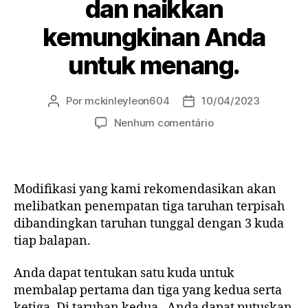
dan naikkan
kemungkinan Anda
untuk menang.
Por
mckinleyleon604
10/04/2023
Autor
Data
do
de
em
Nenhum comentário
post
publicação
dia
putuskan
3
strategi
Modifikasi yang kami rekomendasikan akan
dan
melibatkan penempatan tiga taruhan terpisah
naikkan
dibandingkan taruhan tunggal dengan 3 kuda
kemungkinan
tiap balapan.
Anda
untuk
Anda dapat tentukan satu kuda untuk
menang.
membalap pertama dan tiga yang kedua serta
ketiga. Di taruhan kedua , Anda dapat putuskan