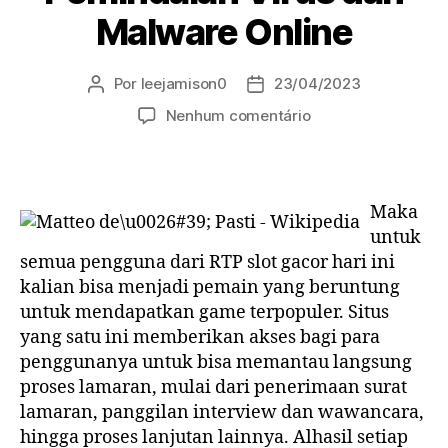
Malware Online
Por
leejamison0
23/04/2023
Autor
Data
do
de
em
Nenhum comentário
post
publicação
Virustotal:
Layanan
Pemindaian
Virus
Maka
dan
untuk
Malware
semua pengguna dari RTP slot gacor hari ini
Online
kalian bisa menjadi pemain yang beruntung
untuk mendapatkan game terpopuler. Situs
yang satu ini memberikan akses bagi para
penggunanya untuk bisa memantau langsung
proses lamaran, mulai dari penerimaan surat
lamaran, panggilan interview dan wawancara,
hingga proses lanjutan lainnya. Alhasil setiap