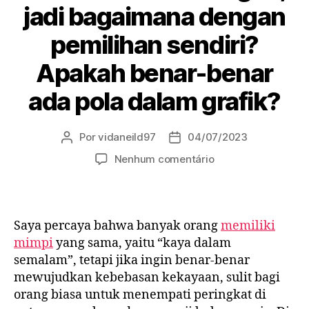
jadi bagaimana dengan
pemilihan sendiri?
Apakah benar-benar
ada pola dalam grafik?
Por
vidaneild97
04/07/2023
Autor
Data
do
de
em
Nenhum comentário
post
publicação
Bagaimana
cara
memenangkan
lotere?
Saya percaya bahwa banyak orang
memiliki
Kemenangan
mimpi
yang sama, yaitu “kaya dalam
mesin
semalam”, tetapi jika ingin benar-benar
adalah
mewujudkan kebebasan kekayaan, sulit bagi
keberuntungan,
orang biasa untuk menempati peringkat di
jadi