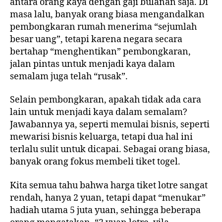
bagaimana
antara orang kaya dengan gaji bulanan saja. Di
dengan
masa lalu, banyak orang biasa mengandalkan
pemilihan
pembongkaran rumah menerima “sejumlah
sendiri?
besar uang”, tetapi karena negara secara
Apakah
bertahap “menghentikan” pembongkaran,
benar-
jalan pintas untuk menjadi kaya dalam
benar
semalam juga telah “rusak”.
ada
pola
Selain pembongkaran, apakah tidak ada cara
dalam
grafik?
lain untuk menjadi kaya dalam semalam?
Jawabannya ya, seperti memulai bisnis, seperti
mewarisi bisnis keluarga, tetapi dua hal ini
terlalu sulit untuk dicapai. Sebagai orang biasa,
banyak orang fokus membeli tiket togel.
Kita semua tahu bahwa harga tiket lotre sangat
rendah, hanya 2 yuan, tetapi dapat “menukar”
hadiah utama 5 juta yuan, sehingga beberapa