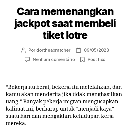
Cara memenangkan
jackpot saat membeli
tiket lotre
Por
dortheabratcher
09/05/2023
Autor
Data
do
de
em
Nenhum comentário
Post fixo
post
publicação
Cara
memenangkan
jackpot
saat
“Bekerja itu berat, bekerja itu melelahkan, dan
membeli
kamu akan menderita jika tidak menghasilkan
tiket
uang.” Banyak pekerja migran mengucapkan
lotre
kalimat ini, berharap untuk “menjadi kaya”
suatu hari dan mengakhiri kehidupan kerja
mereka.