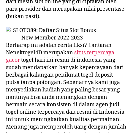
dari mesin slot online yang di ciptakan oleh
para provider dan merupakan nilai presentase
(bukan pasti).
Berharap ini adalah cerita fiksi? Lantaran
Nenektogel4D merupakan
situs terpercaya
gacor
togel hari ini resmi di indonesia yang
sudah mendapatkan banyak kepercayaan dari
berbagai kalangan penikmat togel deposit
pulsa tanpa potongan. Sebenarnya kami juga
menyediakan hadiah yang paling besar yang
nantinya bisa anda menangkan dengan
bermain secara konsisten di dalam agen judi
togel online terpercaya dan resmi di Indonesia
ini untuk meningkatkan kualitas permainan.
Menang juga memperoleh uang dengan jumlah