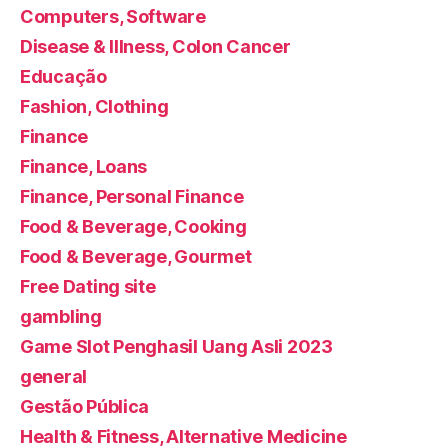
Computers, Software
Disease & Illness, Colon Cancer
Educação
Fashion, Clothing
Finance
Finance, Loans
Finance, Personal Finance
Food & Beverage, Cooking
Food & Beverage, Gourmet
Free Dating site
gambling
Game Slot Penghasil Uang Asli 2023
general
Gestão Pública
Health & Fitness, Alternative Medicine