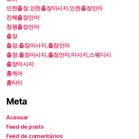
인천출장,인천출장마사지,인천출장안마
진해출장안마
창원출장안마
출장
출장,출장마사지,출장안마
출장,출장마사지,출장안마,마사지,스웨디시
출장마사지
홈케어
홈타이
Meta
Acessar
Feed de posts
Feed de comentários