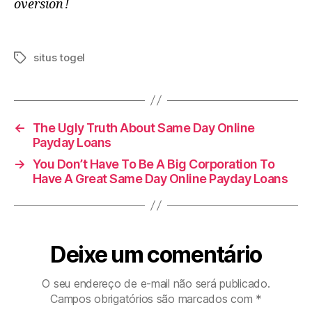
over​sion !
situs togel
Tags
←
The Ugly Truth About Same Day Online
Payday Loans
→
You Don’t Have To Be A Big Corporation To
Have A Great Same Day Online Payday Loans
Deixe um comentário
O seu endereço de e-mail não será publicado.
Campos obrigatórios são marcados com
*