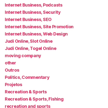
Internet Business, Podcasts
Internet Business, Security
Internet Business, SEO
Internet Business, Site Promotion
Internet Business, Web Design
Judi Online, Slot Online
Judi Online, Togel Online
moving company
other
Outros
Politics, Commentary
Projetos
Recreation & Sports
Recreation & Sports, Fishing
recreation and sports