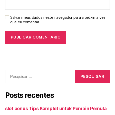
Salvar meus dados neste navegador para a próxima vez
que eu comentar.
Pesquisar
por:
Posts recentes
slot bonus Tips Komplet untuk Pemain Pemula