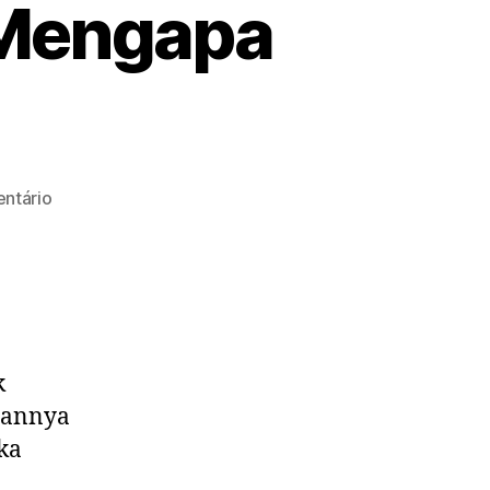
 Mengapa
em
ntário
Kaya
Dari
Togel
Online
Mengapa
Tidak
k
bannya
ka