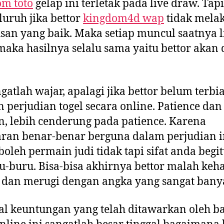
m toto
gelap ini terletak pada live draw. Tapi
eluruh jika bettor
kingdom4d wap
tidak mela
an yang baik. Maka setiap muncul saatnya l
aka hasilnya selalu sama yaitu bettor akan 
ngatlah wajar, apalagi jika bettor belum terbi
 perjudian togel secara online. Patience dan
n, lebih cenderung pada patience. Karena
ran benar-benar berguna dalam perjudian i
boleh permain judi tidak tapi sifat anda begi
u-buru. Bisa-bisa akhirnya bettor malah keh
 dan merugi dengan angka yang sangat bany
l keuntungan yang telah ditawarkan oleh b