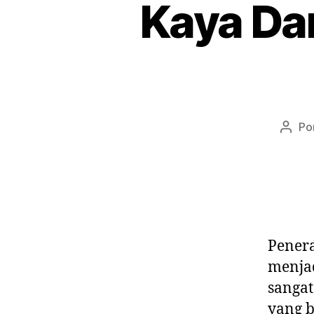
Kaya Da
Po
Auto
do
post
Pener
menjad
sanga
yang b