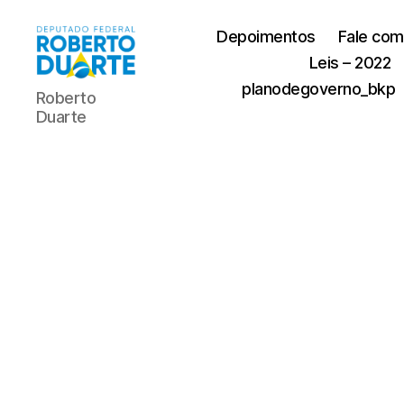
Depoimentos
Fale com
Leis – 2022
Roberto
planodegoverno_bkp
Roberto
Duarte
Duarte