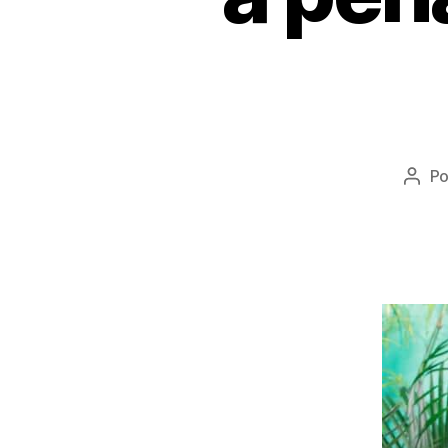
P
Auto
do
post