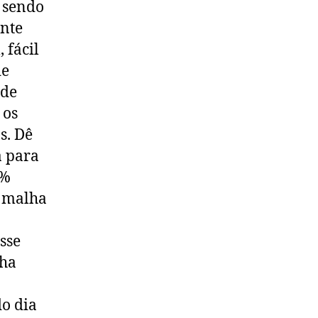
 sendo
LOOK
nte
 fácil
de
 de
 os
s. Dê
a para
0%
 malha
sse
lha
do dia