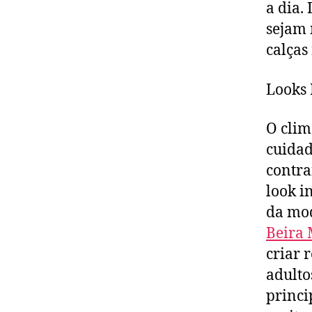
a dia.
sejam 
calças
Looks 
O clim
cuidad
contra
look i
da mod
Beira
criar 
adulto
princi