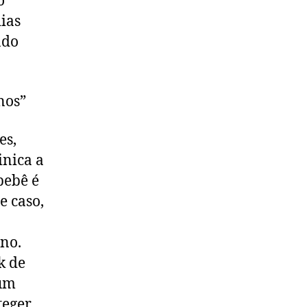
o
ias
ado
nos”
es,
inica a
bebê é
e caso,
rno.
k de
 um
teger