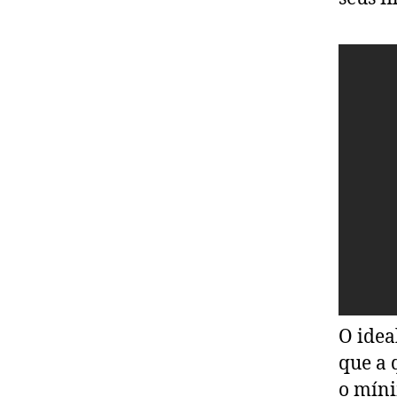
O idea
que a 
o míni