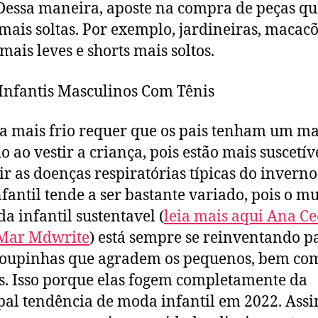
 Dessa maneira, aposte na compra de peças qu
mais soltas. Por exemplo, jardineiras, macacõ
 mais leves e shorts mais soltos.
Infantis Masculinos Com Tênis
a mais frio requer que os pais tenham um ma
o ao vestir a criança, pois estão mais suscetív
ir as doenças respiratórias típicas do inverno
nfantil tende a ser bastante variado, pois o 
a infantil sustentavel (
leia mais aqui Ana Ce
 Mar Mdwrite
) está sempre se reinventando p
roupinhas que agradem os pequenos, bem co
s. Isso porque elas fogem completamente da
pal tendência de moda infantil em 2022. Assi