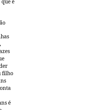
 que é
rão
nhas
,
azes
ue
nder
 filho
ans
conta
ans é