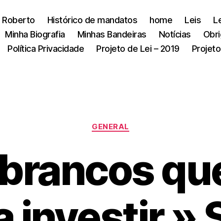
 Roberto
Histórico de mandatos
home
Leis
L
Minha Biografia
Minhas Bandeiras
Notícias
Obri
Política Privacidade
Projeto de Lei – 2019
Projeto
Categorias
GENERAL
s brancos qu
a investir »