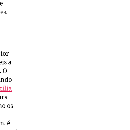
e
es,
ior
eis a
. O
mundo
cilia
ara
mo os
m, é