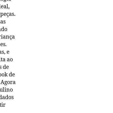
eal,
 peças.
 as
ndo
riança
es.
s, e
ita ao
s de
ook de
 Agora
culino
idados
tir