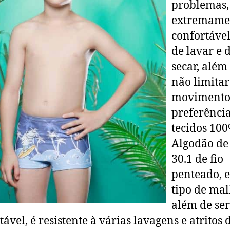
problemas,
extremame
confortável,
de lavar e 
secar, além
não limitar
movimento
preferênci
tecidos 10
Algodão de
30.1 de fio
penteado, e
tipo de ma
além de ser
tável, é resistente à várias lavagens e atritos 