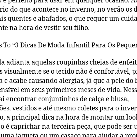
o e perfeito para usar em qualquer ocasião. A
rio do que acontece no inverno, no verão os d
is quentes e abafados, o que requer um cuid
nte na hora de vestir seu filho.
s To “3 Dicas De Moda Infantil Para Os Peque
a adianta aquelas roupinhas cheias de enfeit
s visualmente se o tecido não é confortável, p
a e acabe causando alergias, já que a pele do 
nsível em seus primeiros meses de vida. Ness
ai encontrar conjuntinhos de calça e blusa,
es, vestidos e até mesmo coletes para o inve
so, a principal dica na hora de montar um loo
o é caprichar na terceira peça, que pode ser
, uma jaqueta ou um casaco para ajudar a pro