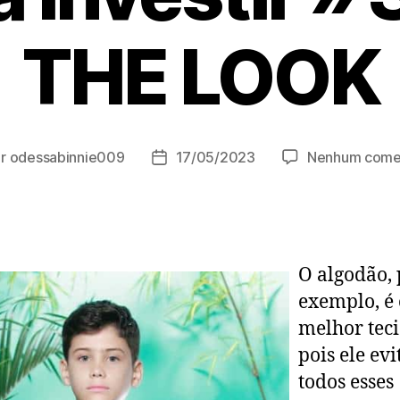
THE LOOK
or
odessabinnie009
17/05/2023
Nenhum come
r
Data
de
publicação
O algodão, 
exemplo, é 
melhor teci
pois ele evi
todos esses