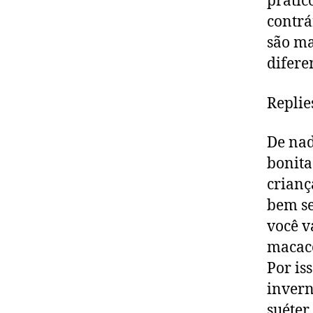
prátic
contrá
são ma
difere
Replie
De nad
bonita
crianç
bem se
você v
macacõ
Por is
invern
suéter