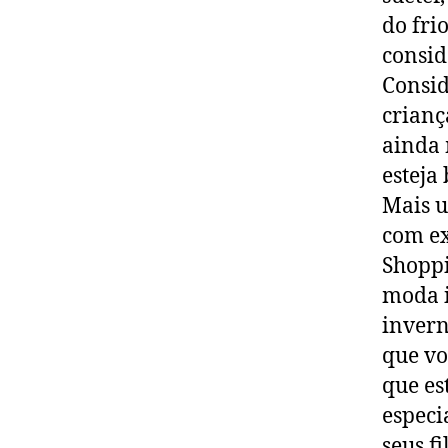
do fri
consid
Consid
crianç
ainda 
esteja
Mais u
com ex
Shoppi
moda i
invern
que vo
que es
especi
seus fi