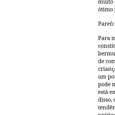
muito 
ótimo 
Pareô:
Para m
consti
bermud
de com
crianç
um pou
pode m
está e
disso,
tendên