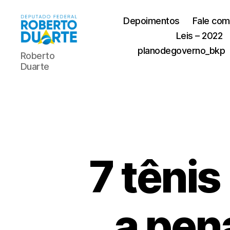
Depoimentos
Fale com
Leis – 2022
Roberto
planodegoverno_bkp
Roberto
Duarte
Duarte
7 têni
a pen