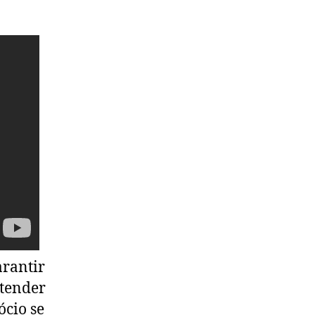
arantir
atender
ócio se