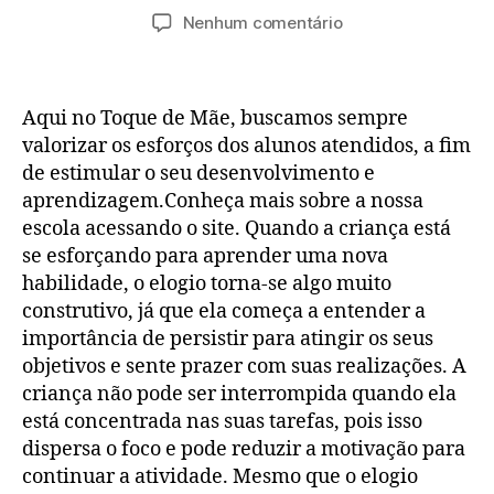
do
de
em
Nenhum comentário
post
publicação
Kit
Revista
Moda
Aqui no Toque de Mãe, buscamos sempre
Moldes
Especial
valorizar os esforços dos alunos atendidos, a fim
Plus
de estimular o seu desenvolvimento e
Size
aprendizagem.Conheça mais sobre a nossa
e
escola acessando o site. Quando a criança está
Revista
se esforçando para aprender uma nova
Moda
habilidade, o elogio torna-se algo muito
Moldes
construtivo, já que ela começa a entender a
Especial
importância de persistir para atingir os seus
Vestidos
Ganhe
objetivos e sente prazer com suas realizações. A
Dinheiro
criança não pode ser interrompida quando ela
Nº
está concentrada nas suas tarefas, pois isso
77
dispersa o foco e pode reduzir a motivação para
continuar a atividade. Mesmo que o elogio