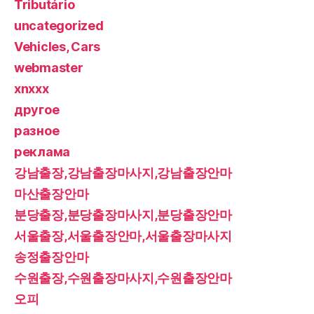
Tributário
uncategorized
Vehicles, Cars
webmaster
xnxxx
другое
разное
реклама
강남출장,강남출장마사지,강남출장안마
마산출장안마
분당출장,분당출장마사지,분당출장안마
서울출장,서울출장안마,서울출장마사지
송정출장안마
수원출장,수원출장마사지,수원출장안마
오피