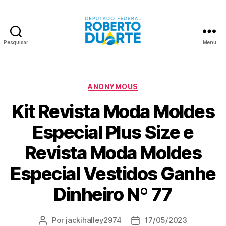
Pesquisar
Menu
Roberto
Duarte
Categorias
ANONYMOUS
Kit Revista Moda Moldes
Especial Plus Size e
Revista Moda Moldes
Especial Vestidos Ganhe
Dinheiro Nº 77
Por
jackihalley2974
17/05/2023
Autor
Data