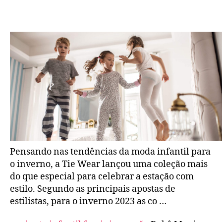
Cor
do
Ano
2023:
Viva
Magenta
é
uma
das
tendências
para
decoração
infantil
Pensando nas tendências da moda infantil para
o inverno, a Tie Wear lançou uma coleção mais
do que especial para celebrar a estação com
estilo. Segundo as principais apostas de
estilistas, para o inverno 2023 as co …