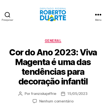
Pesquisar
Menu
Roberto
Duarte
Categorias
GENERAL
Cor do Ano 2023: Viva
Magenta é uma das
tendências para
decoração infantil
Por
franziskajeffrie
15/05/2023
Autor
Data
do
de
em
Nenhum comentário
post
publicação