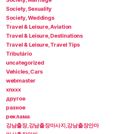
Society, Sexuality
Society, Weddings
Travel & Leisure, Aviation
Travel & Leisure, Destinations
Travel & Leisure, Travel Tips
Tributário
uncategorized
Vehicles, Cars
webmaster
xnxxx
другое
разное
реклама
강남출장,강남출장마사지,강남출장안마