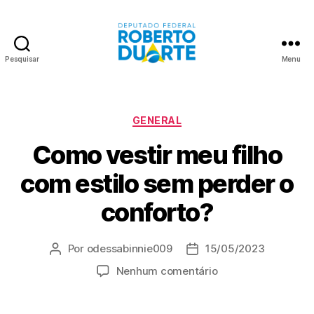
Pesquisar
Menu
Roberto
Duarte
Categorias
GENERAL
Como vestir meu filho
com estilo sem perder o
conforto?
Por
odessabinnie009
15/05/2023
Autor
Data
do
de
em
Nenhum comentário
post
publicação
Como
vestir