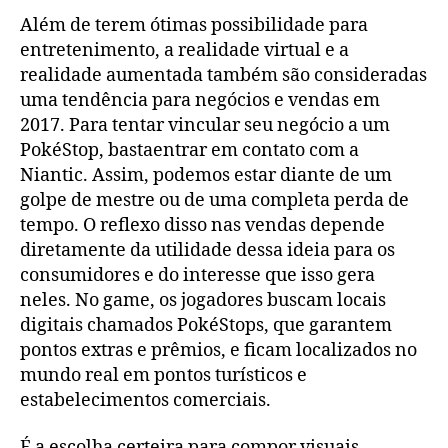
meu
Além de terem ótimas possibilidade para
filho
com
entretenimento, a realidade virtual e a
estilo
realidade aumentada também são consideradas
sem
uma tendência para negócios e vendas em
perder
2017. Para tentar vincular seu negócio a um
o
PokéStop, bastaentrar em contato com a
conforto?
Niantic. Assim, podemos estar diante de um
golpe de mestre ou de uma completa perda de
tempo. O reflexo disso nas vendas depende
diretamente da utilidade dessa ideia para os
consumidores e do interesse que isso gera
neles. No game, os jogadores buscam locais
digitais chamados PokéStops, que garantem
pontos extras e prêmios, e ficam localizados no
mundo real em pontos turísticos e
estabelecimentos comerciais.
É a escolha certeira para compor visuais