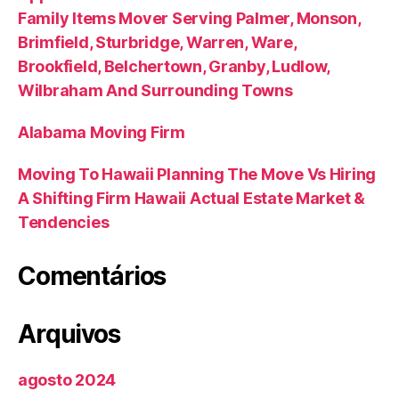
Family Items Mover Serving Palmer, Monson,
Brimfield, Sturbridge, Warren, Ware,
Brookfield, Belchertown, Granby, Ludlow,
Wilbraham And Surrounding Towns
Alabama Moving Firm
Moving To Hawaii Planning The Move Vs Hiring
A Shifting Firm Hawaii Actual Estate Market &
Tendencies
Comentários
Arquivos
agosto 2024