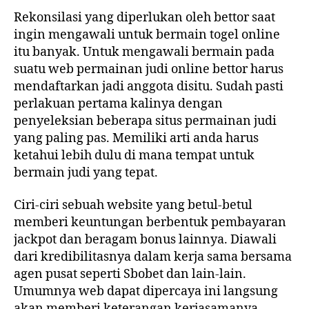
Langkah
Rekonsilasi yang diperlukan oleh bettor saat
Kemenangan
Yang
ingin mengawali untuk bermain togel online
Gampang
itu banyak. Untuk mengawali bermain pada
suatu web permainan judi online bettor harus
mendaftarkan jadi anggota disitu. Sudah pasti
perlakuan pertama kalinya dengan
penyeleksian beberapa situs permainan judi
yang paling pas. Memiliki arti anda harus
ketahui lebih dulu di mana tempat untuk
bermain judi yang tepat.
Ciri-ciri sebuah website yang betul-betul
memberi keuntungan berbentuk pembayaran
jackpot dan beragam bonus lainnya. Diawali
dari kredibilitasnya dalam kerja sama bersama
agen pusat seperti Sbobet dan lain-lain.
Umumnya web dapat dipercaya ini langsung
akan memberi keterangan kerjasamanya