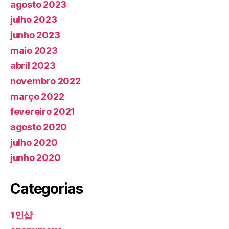
agosto 2023
julho 2023
junho 2023
maio 2023
abril 2023
novembro 2022
março 2022
fevereiro 2021
agosto 2020
julho 2020
junho 2020
Categorias
1인샵