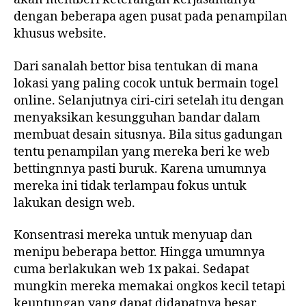
dengan beberapa agen pusat pada penampilan
khusus website.
Dari sanalah bettor bisa tentukan di mana
lokasi yang paling cocok untuk bermain togel
online. Selanjutnya ciri-ciri setelah itu dengan
menyaksikan kesungguhan bandar dalam
membuat desain situsnya. Bila situs gadungan
tentu penampilan yang mereka beri ke web
bettingnnya pasti buruk. Karena umumnya
mereka ini tidak terlampau fokus untuk
lakukan design web.
Konsentrasi mereka untuk menyuap dan
menipu beberapa bettor. Hingga umumnya
cuma berlakukan web 1x pakai. Sedapat
mungkin mereka memakai ongkos kecil tetapi
keuntungan yang dapat didapatnya besar.