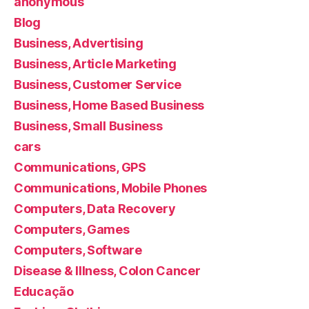
anonymous
Blog
Business, Advertising
Business, Article Marketing
Business, Customer Service
Business, Home Based Business
Business, Small Business
cars
Communications, GPS
Communications, Mobile Phones
Computers, Data Recovery
Computers, Games
Computers, Software
Disease & Illness, Colon Cancer
Educação