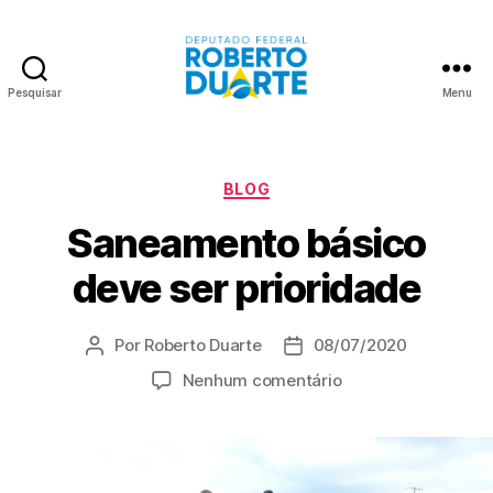
Pesquisar
Menu
Roberto
Duarte
Categorias
BLOG
Saneamento básico
deve ser prioridade
Por
Roberto Duarte
08/07/2020
Autor
Data
do
de
em
Nenhum comentário
post
publicação
Saneamento
básico
deve
ser