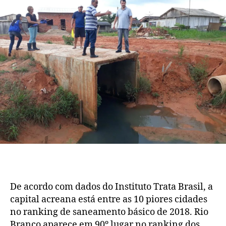
prioridade
De acordo com dados do Instituto Trata Brasil, a
capital acreana está entre as 10 piores cidades
no ranking de saneamento básico de 2018. Rio
Branco aparece em 90º lugar no ranking dos