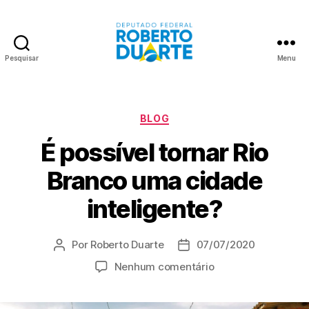
Pesquisar
Menu
Roberto
Duarte
Categorias
BLOG
É possível tornar Rio
Branco uma cidade
inteligente?
Por
Roberto Duarte
07/07/2020
Autor
Data
do
de
em
Nenhum comentário
post
publicação
É
possível