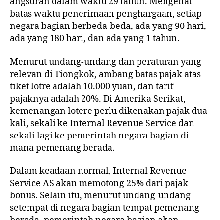
angsuran dalam waktu 29 tahun. Mengenai
batas waktu penerimaan penghargaan, setiap
negara bagian berbeda-beda, ada yang 90 hari,
ada yang 180 hari, dan ada yang 1 tahun.
Menurut undang-undang dan peraturan yang
relevan di Tiongkok, ambang batas pajak atas
tiket lotre adalah 10.000 yuan, dan tarif
pajaknya adalah 20%. Di Amerika Serikat,
kemenangan lotere perlu dikenakan pajak dua
kali, sekali ke Internal Revenue Service dan
sekali lagi ke pemerintah negara bagian di
mana pemenang berada.
Dalam keadaan normal, Internal Revenue
Service AS akan memotong 25% dari pajak
bonus. Selain itu, menurut undang-undang
setempat di negara bagian tempat pemenang