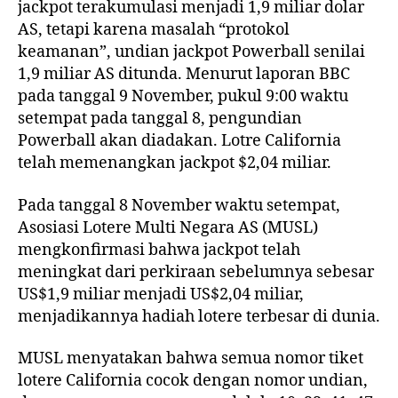
jackpot terakumulasi menjadi 1,9 miliar dolar
AS, tetapi karena masalah “protokol
keamanan”, undian jackpot Powerball senilai
1,9 miliar AS ditunda. Menurut laporan BBC
pada tanggal 9 November, pukul 9:00 waktu
setempat pada tanggal 8, pengundian
Powerball akan diadakan. Lotre California
telah memenangkan jackpot $2,04 miliar.
Pada tanggal 8 November waktu setempat,
Asosiasi Lotere Multi Negara AS (MUSL)
mengkonfirmasi bahwa jackpot telah
meningkat dari perkiraan sebelumnya sebesar
US$1,9 miliar menjadi US$2,04 miliar,
menjadikannya hadiah lotere terbesar di dunia.
MUSL menyatakan bahwa semua nomor tiket
lotere California cocok dengan nomor undian,