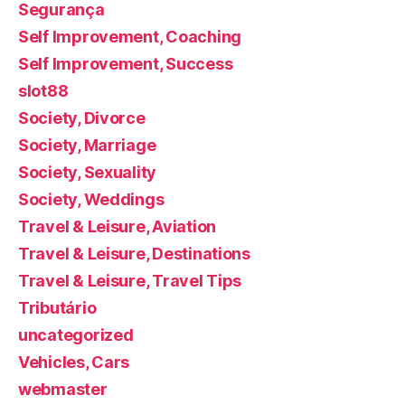
Segurança
Self Improvement, Coaching
Self Improvement, Success
slot88
Society, Divorce
Society, Marriage
Society, Sexuality
Society, Weddings
Travel & Leisure, Aviation
Travel & Leisure, Destinations
Travel & Leisure, Travel Tips
Tributário
uncategorized
Vehicles, Cars
webmaster