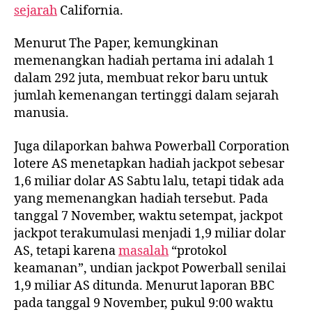
sejarah
California.
Menurut The Paper, kemungkinan
memenangkan hadiah pertama ini adalah 1
dalam 292 juta, membuat rekor baru untuk
jumlah kemenangan tertinggi dalam sejarah
manusia.
Juga dilaporkan bahwa Powerball Corporation
lotere AS menetapkan hadiah jackpot sebesar
1,6 miliar dolar AS Sabtu lalu, tetapi tidak ada
yang memenangkan hadiah tersebut. Pada
tanggal 7 November, waktu setempat, jackpot
jackpot terakumulasi menjadi 1,9 miliar dolar
AS, tetapi karena
masalah
“protokol
keamanan”, undian jackpot Powerball senilai
1,9 miliar AS ditunda. Menurut laporan BBC
pada tanggal 9 November, pukul 9:00 waktu