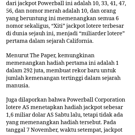
diproduksi
dari jackpot Powerball ini adalah 10, 33, 41, 47,
56, dan nomor merah adalah 10, dan orang
yang beruntung ini memenangkan semua 6
nomor sekaligus, “Xiti” jackpot lotere terbesar
di dunia sejauh ini, menjadi “miliarder lotere”
pertama dalam sejarah California.
Menurut The Paper, kemungkinan
memenangkan hadiah pertama ini adalah 1
dalam 292 juta, membuat rekor baru untuk
jumlah kemenangan tertinggi dalam sejarah
manusia.
Juga dilaporkan bahwa Powerball Corporation
lotere AS menetapkan hadiah jackpot sebesar
1,6 miliar dolar AS Sabtu lalu, tetapi tidak ada
yang memenangkan hadiah tersebut. Pada
tanggal 7 November, waktu setempat, jackpot