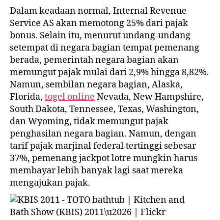
Dalam keadaan normal, Internal Revenue
Service AS akan memotong 25% dari pajak
bonus. Selain itu, menurut undang-undang
setempat di negara bagian tempat pemenang
berada, pemerintah negara bagian akan
memungut pajak mulai dari 2,9% hingga 8,82%.
Namun, sembilan negara bagian, Alaska,
Florida,
togel online
Nevada, New Hampshire,
South Dakota, Tennessee, Texas, Washington,
dan Wyoming, tidak memungut pajak
penghasilan negara bagian. Namun, dengan
tarif pajak marjinal federal tertinggi sebesar
37%, pemenang jackpot lotre mungkin harus
membayar lebih banyak lagi saat mereka
mengajukan pajak.