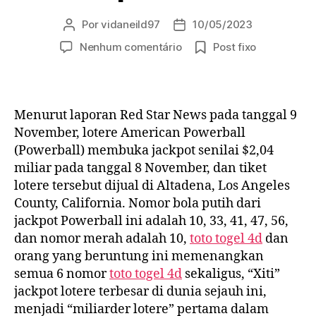
Por
vidaneild97
10/05/2023
Autor
Data
do
de
em
Nenhum comentário
Post fixo
post
publicação
$2,04
miliar
won
dalam
Menurut laporan Red Star News pada tanggal 9
lotere!
November, lotere American Powerball
Jackpot
(Powerball) membuka jackpot senilai $2,04
tertinggi
miliar pada tanggal 8 November, dan tiket
dalam
lotere tersebut dijual di Altadena, Los Angeles
sejarah
manusia
County, California. Nomor bola putih dari
diproduksi
jackpot Powerball ini adalah 10, 33, 41, 47, 56,
dan nomor merah adalah 10,
toto togel 4d
dan
orang yang beruntung ini memenangkan
semua 6 nomor
toto togel 4d
sekaligus, “Xiti”
jackpot lotere terbesar di dunia sejauh ini,
menjadi “miliarder lotere” pertama dalam