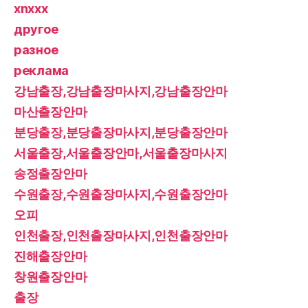
xnxxx
другое
разное
реклама
강남출장,강남출장마사지,강남출장안마
마산출장안마
분당출장,분당출장마사지,분당출장안마
서울출장,서울출장안마,서울출장마사지
송정출장안마
수원출장,수원출장마사지,수원출장안마
오피
인천출장,인천출장마사지,인천출장안마
진해출장안마
창원출장안마
출장