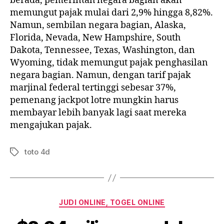
berada, pemerintah negara bagian akan
memungut pajak mulai dari 2,9% hingga 8,82%.
Namun, sembilan negara bagian, Alaska,
Florida, Nevada, New Hampshire, South
Dakota, Tennessee, Texas, Washington, dan
Wyoming, tidak memungut pajak penghasilan
negara bagian. Namun, dengan tarif pajak
marjinal federal tertinggi sebesar 37%,
pemenang jackpot lotre mungkin harus
membayar lebih banyak lagi saat mereka
mengajukan pajak.
toto 4d
Tags
Categorias
JUDI ONLINE, TOGEL ONLINE