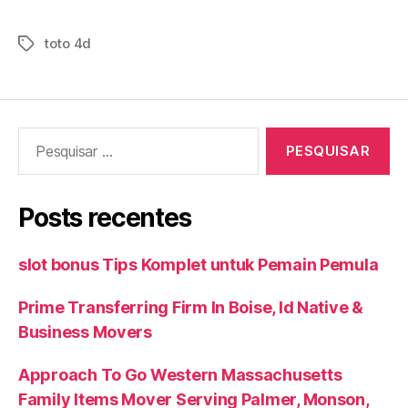
toto 4d
Tags
Pesquisar
por:
Posts recentes
slot bonus Tips Komplet untuk Pemain Pemula
Prime Transferring Firm In Boise, Id Native &
Business Movers
Approach To Go Western Massachusetts
Family Items Mover Serving Palmer, Monson,