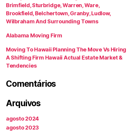
Brimfield, Sturbridge, Warren, Ware,
Brookfield, Belchertown, Granby, Ludlow,
Wilbraham And Surrounding Towns
Alabama Moving Firm
Moving To Hawaii Planning The Move Vs Hiring
A Shifting Firm Hawaii Actual Estate Market &
Tendencies
Comentários
Arquivos
agosto 2024
agosto 2023