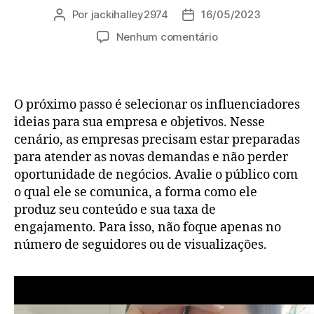
Por
jackihalley2974
16/05/2023
Autor
Data
do
de
em
Nenhum comentário
post
publicação
Paris
no
inverno
2023:
O próximo passo é selecionar os influenciadores
o
ideias para sua empresa e objetivos. Nesse
que
cenário, as empresas precisam estar preparadas
fazer,
para atender as novas demandas e não perder
o
oportunidade de negócios. Avalie o público com
que
vestir
o qual ele se comunica, a forma como ele
e
produz seu conteúdo e sua taxa de
outras
engajamento. Para isso, não foque apenas no
dicas
número de seguidores ou de visualizações.