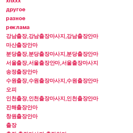
xnxxx
другое
разное
реклама
강남출장,강남출장마사지,강남출장안마
마산출장안마
분당출장,분당출장마사지,분당출장안마
서울출장,서울출장안마,서울출장마사지
송정출장안마
수원출장,수원출장마사지,수원출장안마
오피
인천출장,인천출장마사지,인천출장안마
진해출장안마
창원출장안마
출장