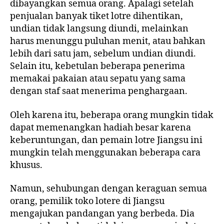
dibayangkan semua orang. Apalagi setelah
penjualan banyak tiket lotre dihentikan,
undian tidak langsung diundi, melainkan
harus menunggu puluhan menit, atau bahkan
lebih dari satu jam, sebelum undian diundi.
Selain itu, kebetulan beberapa penerima
memakai pakaian atau sepatu yang sama
dengan staf saat menerima penghargaan.
Oleh karena itu, beberapa orang mungkin tidak
dapat memenangkan hadiah besar karena
keberuntungan, dan pemain lotre Jiangsu ini
mungkin telah menggunakan beberapa cara
khusus.
Namun, sehubungan dengan keraguan semua
orang, pemilik toko lotere di Jiangsu
mengajukan pandangan yang berbeda. Dia