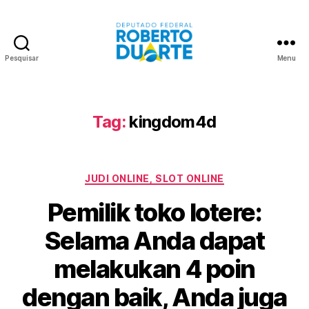
Pesquisar
Menu
Roberto
Duarte
Tag:
kingdom4d
Categorias
JUDI ONLINE, SLOT ONLINE
Pemilik toko lotere:
Selama Anda dapat
melakukan 4 poin
dengan baik, Anda juga