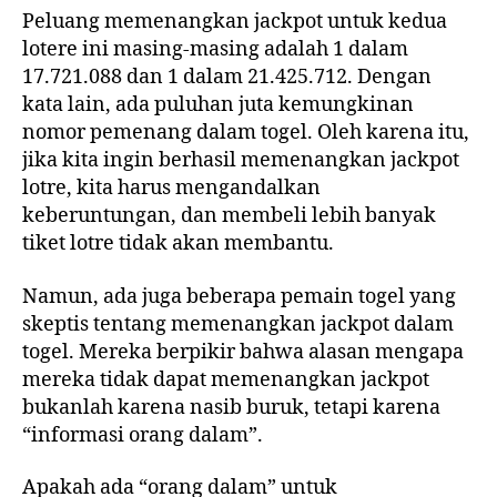
dapat
Peluang memenangkan jackpot untuk kedua
memenangkan
lotere ini masing-masing adalah 1 dalam
jackpot
17.721.088 dan 1 dalam 21.425.712. Dengan
kata lain, ada puluhan juta kemungkinan
nomor pemenang dalam togel. Oleh karena itu,
jika kita ingin berhasil memenangkan jackpot
lotre, kita harus mengandalkan
keberuntungan, dan membeli lebih banyak
tiket lotre tidak akan membantu.
Namun, ada juga beberapa pemain togel yang
skeptis tentang memenangkan jackpot dalam
togel. Mereka berpikir bahwa alasan mengapa
mereka tidak dapat memenangkan jackpot
bukanlah karena nasib buruk, tetapi karena
“informasi orang dalam”.
Apakah ada “orang dalam” untuk