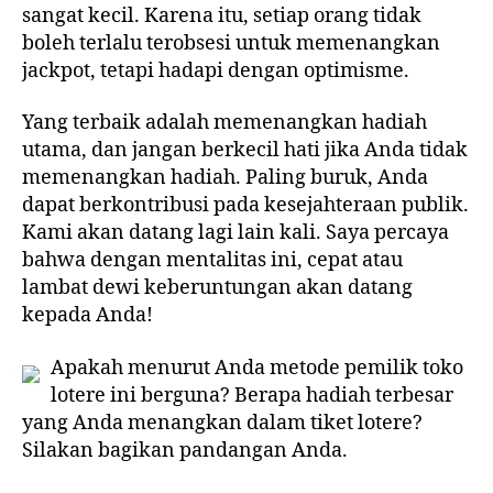
sangat kecil. Karena itu, setiap orang tidak
boleh terlalu terobsesi untuk memenangkan
jackpot, tetapi hadapi dengan optimisme.
Yang terbaik adalah memenangkan hadiah
utama, dan jangan berkecil hati jika Anda tidak
memenangkan hadiah. Paling buruk, Anda
dapat berkontribusi pada kesejahteraan publik.
Kami akan datang lagi lain kali. Saya percaya
bahwa dengan mentalitas ini, cepat atau
lambat dewi keberuntungan akan datang
kepada Anda!
Apakah menurut Anda metode pemilik toko
lotere ini berguna? Berapa hadiah terbesar
yang Anda menangkan dalam tiket lotere?
Silakan bagikan pandangan Anda.