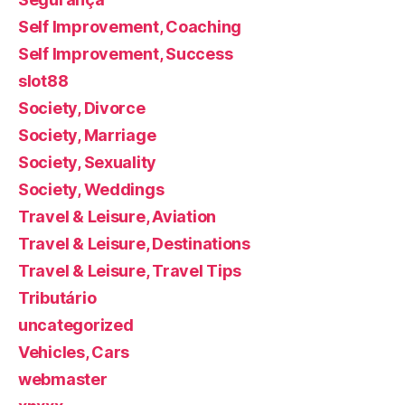
Self Improvement, Coaching
Self Improvement, Success
slot88
Society, Divorce
Society, Marriage
Society, Sexuality
Society, Weddings
Travel & Leisure, Aviation
Travel & Leisure, Destinations
Travel & Leisure, Travel Tips
Tributário
uncategorized
Vehicles, Cars
webmaster