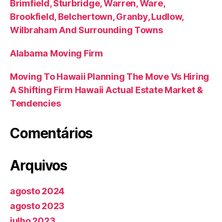
Brimfield, Sturbridge, Warren, Ware,
Brookfield, Belchertown, Granby, Ludlow,
Wilbraham And Surrounding Towns
Alabama Moving Firm
Moving To Hawaii Planning The Move Vs Hiring
A Shifting Firm Hawaii Actual Estate Market &
Tendencies
Comentários
Arquivos
agosto 2024
agosto 2023
julho 2023