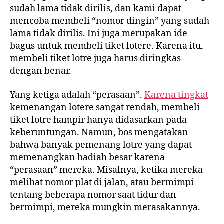
sudah lama tidak dirilis, dan kami dapat
mencoba membeli “nomor dingin” yang sudah
lama tidak dirilis. Ini juga merupakan ide
bagus untuk membeli tiket lotere. Karena itu,
membeli tiket lotre juga harus diringkas
dengan benar.
Yang ketiga adalah “perasaan”.
Karena tingkat
kemenangan lotere sangat rendah, membeli
tiket lotre hampir hanya didasarkan pada
keberuntungan. Namun, bos mengatakan
bahwa banyak pemenang lotre yang dapat
memenangkan hadiah besar karena
“perasaan” mereka. Misalnya, ketika mereka
melihat nomor plat di jalan, atau bermimpi
tentang beberapa nomor saat tidur dan
bermimpi, mereka mungkin merasakannya.