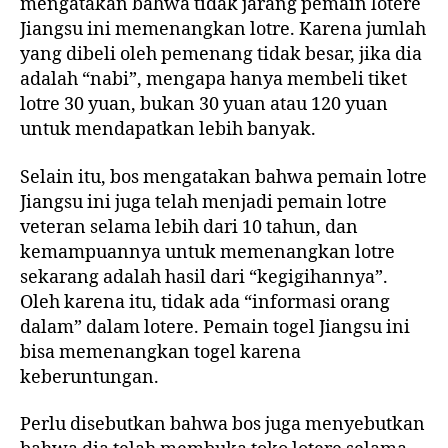
mengatakan bahwa tidak jarang pemain lotere
Jiangsu ini memenangkan lotre. Karena jumlah
yang dibeli oleh pemenang tidak besar, jika dia
adalah “nabi”, mengapa hanya membeli tiket
lotre 30 yuan, bukan 30 yuan atau 120 yuan
untuk mendapatkan lebih banyak.
Selain itu, bos mengatakan bahwa pemain lotre
Jiangsu ini juga telah menjadi pemain lotre
veteran selama lebih dari 10 tahun, dan
kemampuannya untuk memenangkan lotre
sekarang adalah hasil dari “kegigihannya”.
Oleh karena itu, tidak ada “informasi orang
dalam” dalam lotere. Pemain togel Jiangsu ini
bisa memenangkan togel karena
keberuntungan.
Perlu disebutkan bahwa bos juga menyebutkan