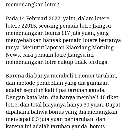
memenangkan lotre?
Pada 14 Februari 2022, yaitu, dalam lotere
lotere 22015, seorang pemain lotre Jiangsu
memenangkan bonus 117 juta yuan, yang
menyebabkan banyak pemain lotere bertanya-
tanya. Menurut laporan Xiaoxiang Morning
News, cara pemain lotre Jiangsu ini
memenangkan lotre cukup tidak terduga.
Karena dia hanya membeli 1 nomor taruhan,
dan metode pembelian yang dia gunakan
adalah sepuluh kali lipat taruhan ganda.
Dengan kata lain, dia hanya membeli 10 tiket
lotre, dan total biayanya hanya 30 yuan. Dapat
dipahami bahwa bonus yang dia menangkan
mencapai 6,5 juta yuan per taruhan, dan
karena ini adalah taruhan ganda, bonus