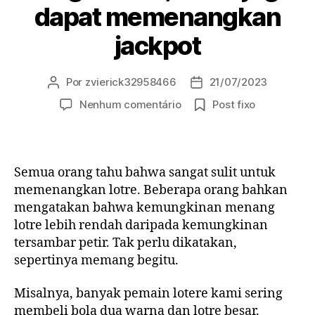
dapat memenangkan
jackpot
Por
zvierick32958466
21/07/2023
Autor
Data
do
de
em
Nenhum comentário
Post fixo
post
publicação
Pemilik
toko
lotere:
Selama
Semua orang tahu bahwa sangat sulit untuk
Anda
memenangkan lotre. Beberapa orang bahkan
dapat
mengatakan bahwa kemungkinan menang
melakukan
lotre lebih rendah daripada kemungkinan
4
tersambar petir. Tak perlu dikatakan,
poin
dengan
sepertinya memang begitu.
baik,
Anda
Misalnya, banyak pemain lotere kami sering
juga
membeli bola dua warna dan lotre besar.