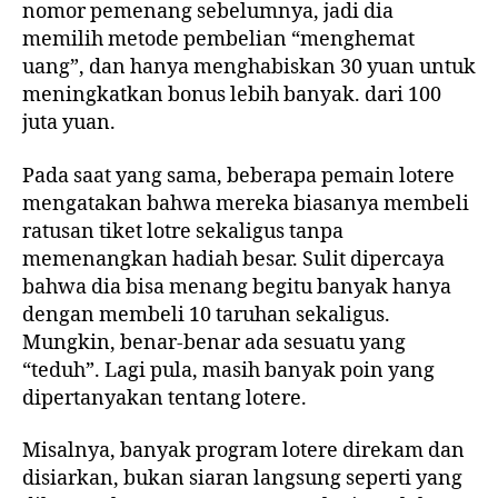
nomor pemenang sebelumnya, jadi dia
memilih metode pembelian “menghemat
uang”, dan hanya menghabiskan 30 yuan untuk
meningkatkan bonus lebih banyak. dari 100
juta yuan.
Pada saat yang sama, beberapa pemain lotere
mengatakan bahwa mereka biasanya membeli
ratusan tiket lotre sekaligus tanpa
memenangkan hadiah besar. Sulit dipercaya
bahwa dia bisa menang begitu banyak hanya
dengan membeli 10 taruhan sekaligus.
Mungkin, benar-benar ada sesuatu yang
“teduh”. Lagi pula, masih banyak poin yang
dipertanyakan tentang lotere.
Misalnya, banyak program lotere direkam dan
disiarkan, bukan siaran langsung seperti yang