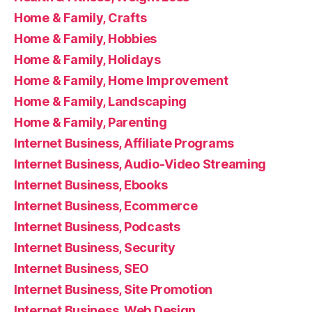
Home & Family, Crafts
Home & Family, Hobbies
Home & Family, Holidays
Home & Family, Home Improvement
Home & Family, Landscaping
Home & Family, Parenting
Internet Business, Affiliate Programs
Internet Business, Audio-Video Streaming
Internet Business, Ebooks
Internet Business, Ecommerce
Internet Business, Podcasts
Internet Business, Security
Internet Business, SEO
Internet Business, Site Promotion
Internet Business, Web Design