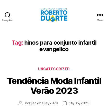
Pesquisar
Menu
Roberto
Duarte
Tag:
hinos para conjunto infantil
evangelico
Categorias
UNCATEGORIZED
Tendência Moda Infantil
Verão 2023
Por
jackihalley2974
18/05/2023
Autor
Data