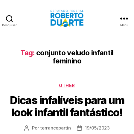
Pesquisar
Menu
Roberto
Duarte
Tag:
conjunto veludo infantil
feminino
Categorias
OTHER
Dicas infalíveis para um
look infantil fantástico!
Por
terrancepartin
19/05/2023
Autor
Data