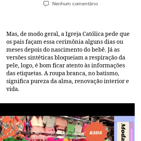
do
de
em
Nenhum comentário
post
publicação
Dicas
infalíveis
para
um
Mas, de modo geral, a Igreja Católica pede que
look
os pais façam essa cerimônia alguns dias ou
infantil
meses depois do nascimento do bebê. Já as
fantástico!
versões sintéticas bloqueiam a respiração da
pele, logo, é bom ficar atento às informações
das etiquetas. A roupa branca, no batismo,
significa pureza da alma, renovação interior e
vida.