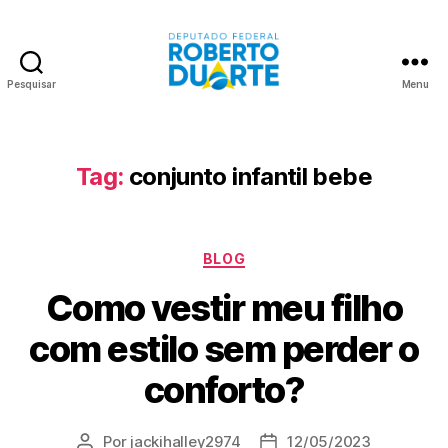
Pesquisar
Menu
Roberto
Duarte
Tag:
conjunto infantil bebe
Categorias
BLOG
Como vestir meu filho
com estilo sem perder o
conforto?
Por
jackihalley2974
12/05/2023
Autor
Data