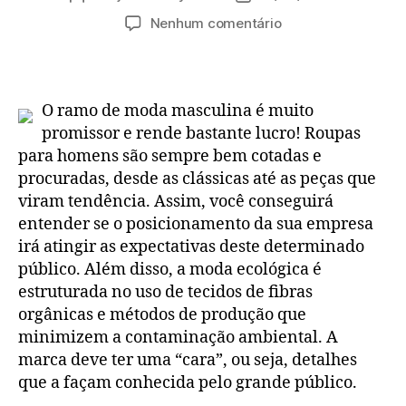
do
de
em
Nenhum comentário
post
publicação
Como
vestir
meu
filho
O ramo de moda masculina é muito
com
promissor e rende bastante lucro! Roupas
estilo
para homens são sempre bem cotadas e
sem
procuradas, desde as clássicas até as peças que
perder
viram tendência. Assim, você conseguirá
o
conforto?
entender se o posicionamento da sua empresa
irá atingir as expectativas deste determinado
público. Além disso, a moda ecológica é
estruturada no uso de tecidos de fibras
orgânicas e métodos de produção que
minimizem a contaminação ambiental. A
marca deve ter uma “cara”, ou seja, detalhes
que a façam conhecida pelo grande público.