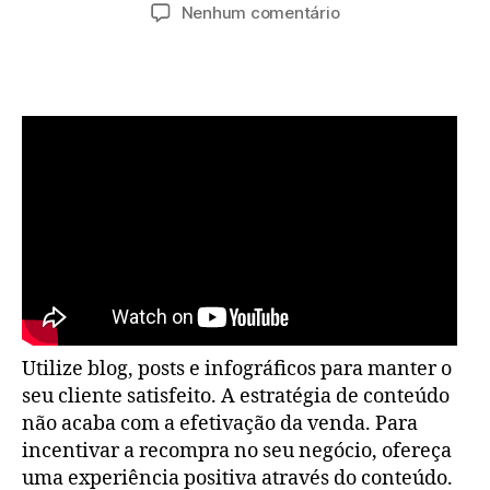
do
de
em
Nenhum comentário
post
publicação
Cursos
e
Treinamentos
de
Marketing
Digital
Utilize blog, posts e infográficos para manter o
seu cliente satisfeito. A estratégia de conteúdo
não acaba com a efetivação da venda. Para
incentivar a recompra no seu negócio, ofereça
uma experiência positiva através do conteúdo.