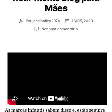
Mães
Por
jackihalley2974
16/05/2023
Autor
Data
do
de
em
Nenhum comentário
post
publicação
Roupas-
Titina-
Moda-
Infantil-
Feminina-
Just-
Real-
Moms
Blog
para
Mães
As marcas infantis sabem disso e, estão sempre