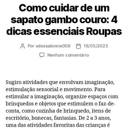
Como cuidar de um
sapato gambo couro: 4
dicas essenciais Roupas
Por
odessabinnie009
16/05/2023
Autor
Data
do
de
em
Nenhum comentário
post
publicação
Como
cuidar
de
um
Sugiro atividades que envolvam imaginação,
sapato
estimulação sensorial e movimento. Para
gambo
estimular a imaginação, organize espaços com
couro:
brinquedos e objetos que estimulem o faz-de-
4
conta, como cozinha de brinquedo, itens de
dicas
essenciais
escritório, bonecas, fantasias. De 2 a 3 anos,
Roupas
uma das atividades favoritas das crianças é