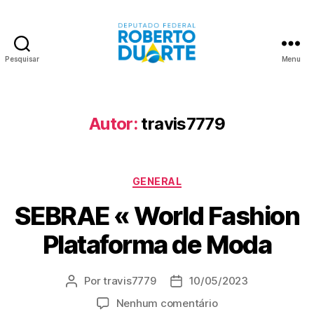
Pesquisar
Menu
Roberto
Duarte
Autor:
travis7779
Categorias
GENERAL
SEBRAE « World Fashion
Plataforma de Moda
Por
travis7779
10/05/2023
Autor
Data
do
de
em
Nenhum comentário
post
publicação