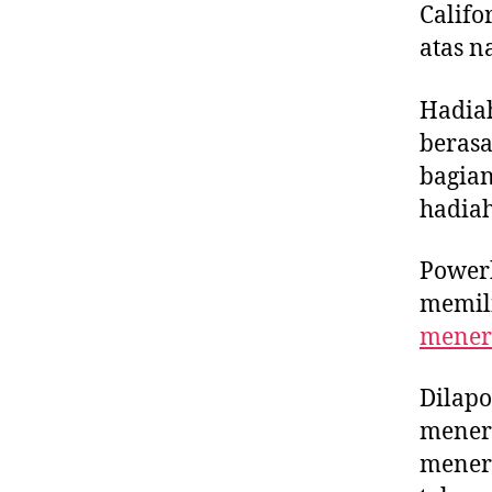
Calif
atas n
Hadiah
berasa
bagian
hadiah
Power
memili
mener
Dilap
meneri
mener