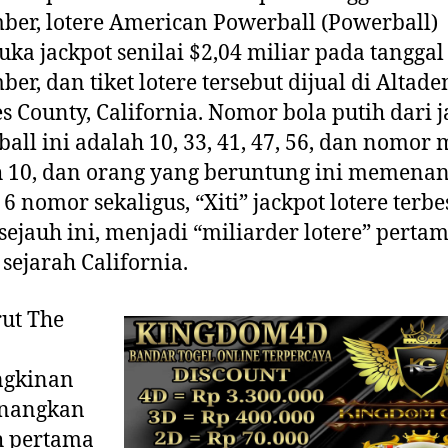
er, lotere American Powerball (Powerball)
a jackpot senilai $2,04 miliar pada tanggal
er, dan tiket lotere tersebut dijual di Altade
s County, California. Nomor bola putih dari 
all ini adalah 10, 33, 41, 47, 56, dan nomor
h 10, dan orang yang beruntung ini memena
6 nomor sekaligus, “Xiti” jackpot lotere terbe
sejauh ini, menjadi “miliarder lotere” perta
sejarah California.
ut The
gkinan
nangkan
h pertama