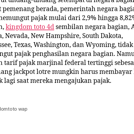
ut undang-undang setempat di negara bagia
t pemenang berada, pemerintah negara bagi
emungut pajak mulai dari 2,9% hingga 8,82
n,
kingdom toto 4d
sembilan negara bagian, A
a, Nevada, New Hampshire, South Dakota,
see, Texas, Washington, dan Wyoming, tidak
gut pajak penghasilan negara bagian. Namu
 tarif pajak marjinal federal tertinggi sebes
ang jackpot lotre mungkin harus membayar 
 lagi saat mereka mengajukan pajak.
domtoto wap