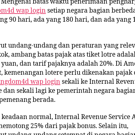
. Mengenai batas waktu penerimaan penghar
om4d wap login
setiap negara bagian berbed
ng 90 hari, ada yang 180 hari, dan ada yang 
ut undang-undang dan peraturan yang relev
ok, ambang batas pajak atas tiket lotre adala
 yuan, dan tarif pajaknya adalah 20%. Di Am
t, kemenangan lotere perlu dikenakan pajak
ingdom4d wap login
sekali ke Internal Reve
e dan sekali lagi ke pemerintah negara bagia
pemenang berada.
keadaan normal, Internal Revenue Service 
emotong 25% dari pajak bonus. Selain itu,