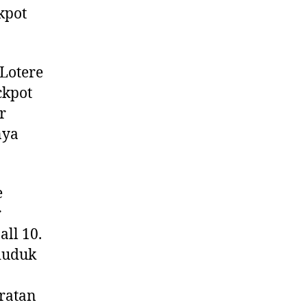
kpot
 Lotere
ckpot
r
nya
e
r
ll 10.
nduduk
ratan