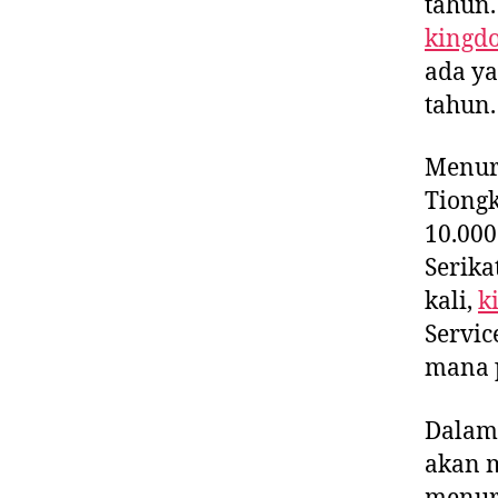
tahun
kingd
ada ya
tahun.
Menur
Tiongk
10.000
Serika
kali,
k
Servic
mana 
Dalam 
akan m