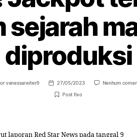
 sejarah m
diproduksi
or
vanessareiter9
27/05/2023
Nenhum comen
or
Data
de
Post fixo
t
publicação
t laporan Red Star News pada tanggal 9