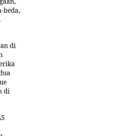
gaan,
a-beda,
1
an di
h
erika
 dua
nue
n di
AS