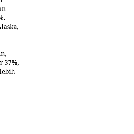
n
an
%.
laska,
n,
ar 37%,
lebih