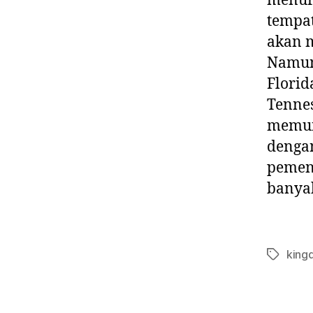
menur
tempa
akan m
Namu
Florid
Tennes
memun
dengan
pemen
banyak
king
Tags