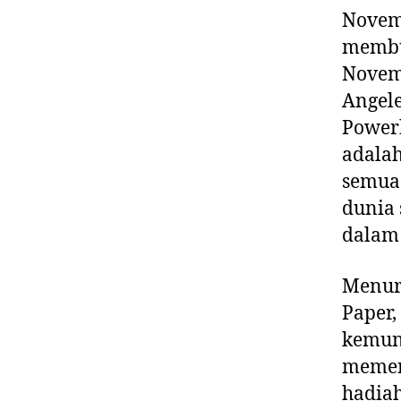
Novemb
membuk
Novemb
Angele
Powerb
adala
semua 
dunia 
dalam 
Menur
Paper,
kemun
meme
hadia