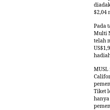
diadak
$2,04 
Pada t
Multi 
telah 
US$1,9
hadiah
MUSL 
Califo
pemena
Tiket 
hanya 
pemena