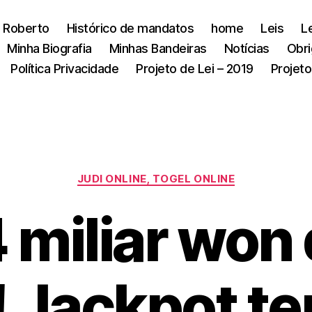
 Roberto
Histórico de mandatos
home
Leis
L
Minha Biografia
Minhas Bandeiras
Notícias
Obri
Política Privacidade
Projeto de Lei – 2019
Projeto
Categorias
JUDI ONLINE, TOGEL ONLINE
 miliar won
! Jackpot te