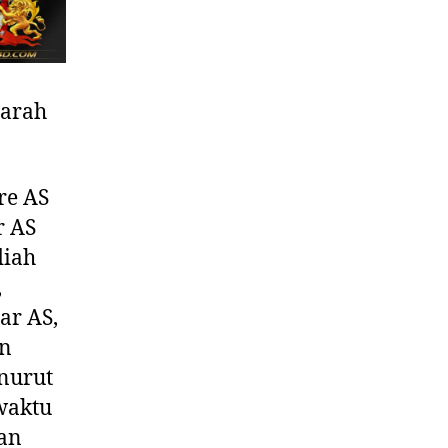
jarah
re AS
r AS
diah
,
ar AS,
an
enurut
waktu
kan