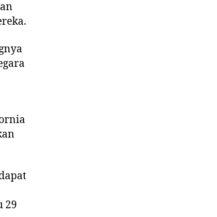
aan
reka.
ngnya
egara
ornia
kan
dapat
u 29