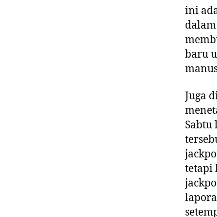
ini ad
dalam 
membu
baru u
manus
Juga d
meneta
Sabtu 
terseb
jackpo
tetapi
jackpo
lapora
setemp