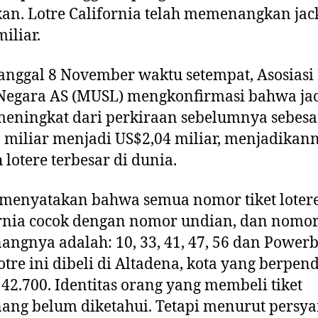
an. Lotre California telah memenangkan jac
miliar.
anggal 8 November waktu setempat, Asosiasi
Negara AS (MUSL) mengkonfirmasi bahwa ja
meningkat dari perkiraan sebelumnya sebesa
 miliar menjadi US$2,04 miliar, menjadikan
 lotere terbesar di dunia.
menyatakan bahwa semua nomor tiket loter
rnia cocok dengan nomor undian, dan nomo
ngnya adalah: 10, 33, 41, 47, 56 dan Powerba
lotre ini dibeli di Altadena, kota yang berpe
42.700. Identitas orang yang membeli tiket
ng belum diketahui. Tetapi menurut persya