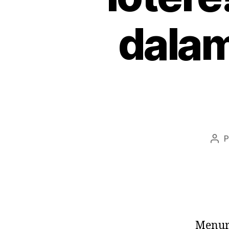
dalam
P
Aut
do
pos
Menuru