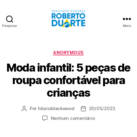
Pesquisar
Menu
Roberto
Duarte
Categorias
ANONYMOUS
Moda infantil: 5 peças de
roupa confortável para
crianças
Por
hilarioblackwood
20/05/2023
Autor
Data
do
de
em
Nenhum comentário
post
publicação
Moda
infantil: