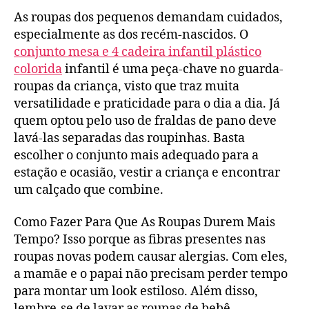
5
As roupas dos pequenos demandam cuidados,
peças
de
especialmente as dos recém-nascidos. O
roupa
conjunto mesa e 4 cadeira infantil plástico
confortável
colorida
infantil é uma peça-chave no guarda-
para
roupas da criança, visto que traz muita
crianças
versatilidade e praticidade para o dia a dia. Já
quem optou pelo uso de fraldas de pano deve
lavá-las separadas das roupinhas. Basta
escolher o conjunto mais adequado para a
estação e ocasião, vestir a criança e encontrar
um calçado que combine.
Como Fazer Para Que As Roupas Durem Mais
Tempo? Isso porque as fibras presentes nas
roupas novas podem causar alergias. Com eles,
a mamãe e o papai não precisam perder tempo
para montar um look estiloso. Além disso,
lembre-se de lavar as roupas de bebê