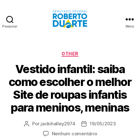
Pesquisar
Menu
Roberto
Duarte
Categorias
OTHER
Vestido infantil: saiba
como escolher o melhor
Site de roupas infantis
para meninos, meninas
Por
jackihalley2974
19/05/2023
Autor
Data
do
de
em
Nenhum comentário
post
publicação