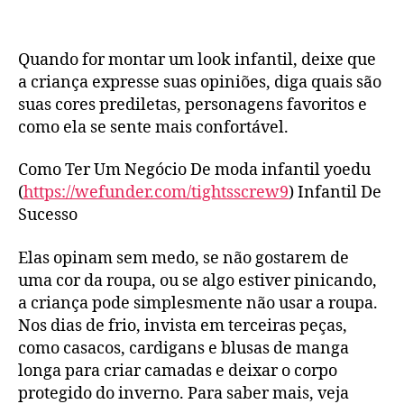
Vestido
infantil:
saiba
Quando for montar um look infantil, deixe que
como
escolher
a criança expresse suas opiniões, diga quais são
o
suas cores prediletas, personagens favoritos e
melhor
como ela se sente mais confortável.
Site
de
Como Ter Um Negócio De moda infantil yoedu
roupas
(
https://wefunder.com/tightsscrew9
) Infantil De
infantis
Sucesso
para
meninos,
Elas opinam sem medo, se não gostarem de
meninas
uma cor da roupa, ou se algo estiver pinicando,
a criança pode simplesmente não usar a roupa.
Nos dias de frio, invista em terceiras peças,
como casacos, cardigans e blusas de manga
longa para criar camadas e deixar o corpo
protegido do inverno. Para saber mais, veja