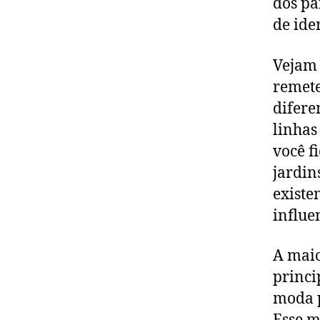
dos pa
de ide
Vejam 
remete
difere
linhas
você f
jardin
existe
influe
A maio
princi
moda p