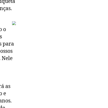
tiqueta
anças.
o o
s
s para
nossos
. Nele
rá as
o e
anos.