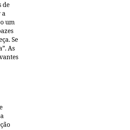
s de
 a
ão um
pazes
eça. Se
a”. As
uvantes
e
na
eção