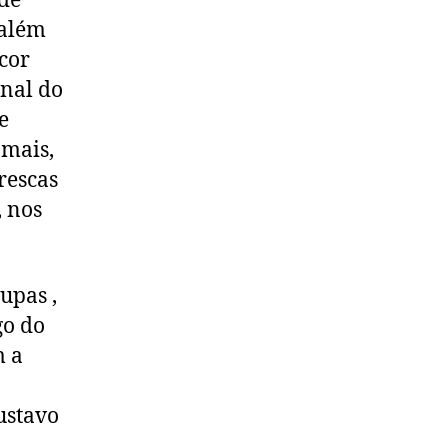
rde
 além
cor
onal do
e
 mais,
rescas
, nos
upas ,
go do
m a
ustavo