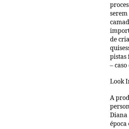
proces
serem 
camada
import
de cria
quises
pistas
– caso
Look I
A prod
person
Diana 
época 