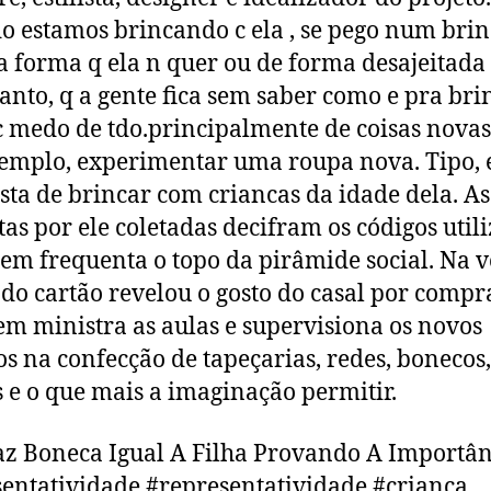
 estamos brincando c ela , se pego num bri
 forma q ela n quer ou de forma desajeitada ,
 tanto, q a gente fica sem saber como e pra brin
 medo de tdo.principalmente de coisas nova
emplo, experimentar uma roupa nova. Tipo, 
sta de brincar com criancas da idade dela. As
tas por ele coletadas decifram os códigos util
em frequenta o topo da pirâmide social. Na vo
 do cartão revelou o gosto do casal por compra
em ministra as aulas e supervisiona os novos
os na confecção de tapeçarias, redes, bonecos,
 e o que mais a imaginação permitir.
z Boneca Igual A Filha Provando A Importân
entatividade #representatividade #criança