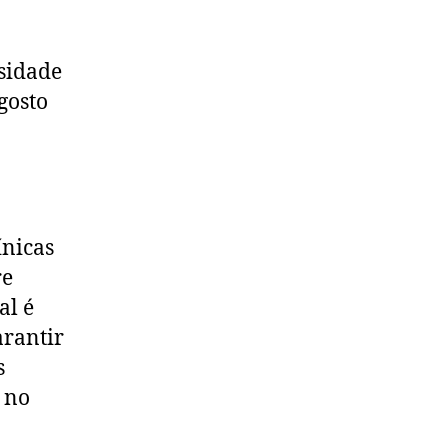
sidade
gosto
ínicas
re
al é
arantir
s
 no