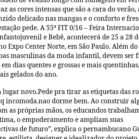
odelo de vestido longo com folhagens em ve
raz as cores intensas que são a cara do verão,
nzido delicado nas mangas e o conforto e fres
estação pede. A 55ª FIT 0/16 – Feira Internaci
Infantojuvenil e Bebê, acontecerá de 25 a 28 d
no Expo Center Norte, em São Paulo. Além do
pas masculinas da moda infantil, devem ser f
s em dias quentes e grossas e mais quentinhas
ais gelados do ano.
 lugar novo.Pede pra tirar as etiquetas das ro
 q incomoda.nao dorme bem. Ao construir al
om as próprias mãos, os educandos trabalha
stima, o empoderamento e ampliam suas
ctivas de futuro”, explica o pernambucano G
re, estilista, designer e idealizador do projeto.