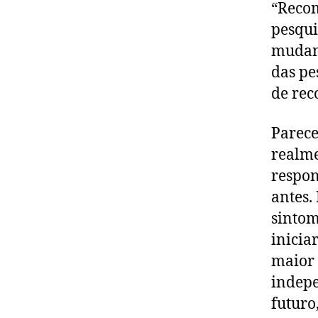
“Recom
pesqui
mudan
das pe
de rec
Parece
realme
respon
antes.
sintom
inicia
maior 
indepe
futuro