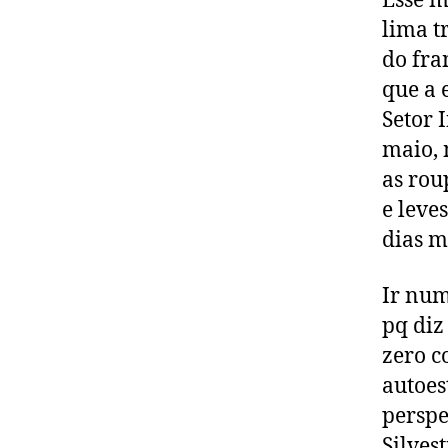
Esse m
lima t
do fra
que a 
Setor 
maio, 
as rou
e leve
dias m
Ir num
pq diz
zero c
autoe
perspe
Silvest