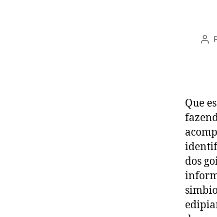
Aut
do
pos
Que es
fazend
acompa
identi
dos go
inform
simbio
edipia