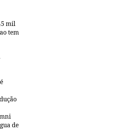
45 mil
nao tem
s
 é
odução
Amni
água de