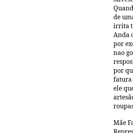
Quando
de uma
irrita
Anda c
por ex
nao go
respos
por qu
fatura
ele qu
artesã
roupas
Mãe Fa
Repres