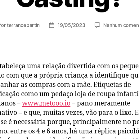
Por
terrancepartin
19/05/2023
Nenhum coment
or
Data
de
t
publicação
tabeleça uma relação divertida com os pequ
o com que a própria criança a identifique q
nhar as compras com a mãe. Etiquetas de
ficação como um pedaço loja de roupa infantil
ianos –
www.metooo.io
– pano meramente
ativo – e que, muitas vezes, vão para o lixo. E
se é necessária porque, principalmente no p
no, entre os 4 e 6 anos, há uma réplica psicol