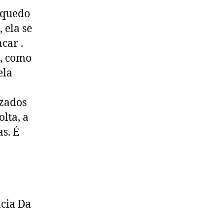
nquedo
 ela se
car .
s, como
ela
izados
lta, a
s. É
cia Da