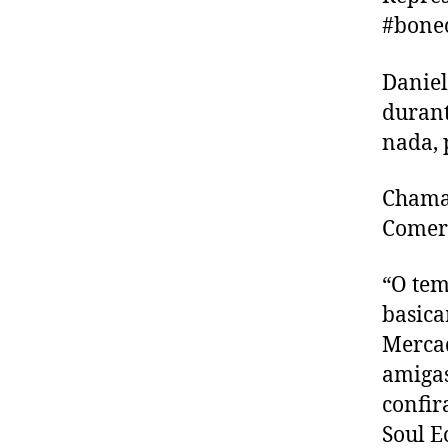
#bone
Daniel
durant
nada, 
Chamam
Comerc
“O tem
basica
Mercad
amigas
confir
Soul E