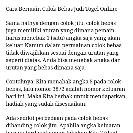
Cara Bermain Colok Bebas Judi Togel Online
Sama halnya dengan colok jitu, colok bebas
juga memiliki aturan yang dimana pemain
harus menebak 1 (satu) angka saja yang akan
keluar. Namun dalam permainan colok bebas
tidak diwajibkan sesuai dengan urutan yang
seperti diatas. Anda bisa menebak angka dan
urutan yang bebas dimana saja.
Contohnya: Kita menabak angka 8 pada colok
bebas, lalu nomor 3872 adalah nomor keluaran
hari ini. Maka Kita berhak untuk mendapatkan
hadiah yang sudah disesuaikan.
Ada sedikit perbedaan pada colok bebas
dibanding colok jitu. Apabila angka keluaran