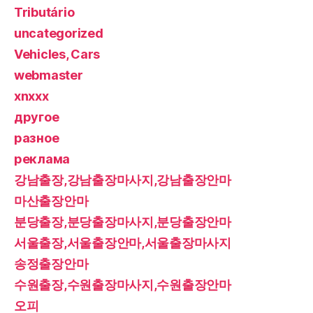
Tributário
uncategorized
Vehicles, Cars
webmaster
xnxxx
другое
разное
реклама
강남출장,강남출장마사지,강남출장안마
마산출장안마
분당출장,분당출장마사지,분당출장안마
서울출장,서울출장안마,서울출장마사지
송정출장안마
수원출장,수원출장마사지,수원출장안마
오피