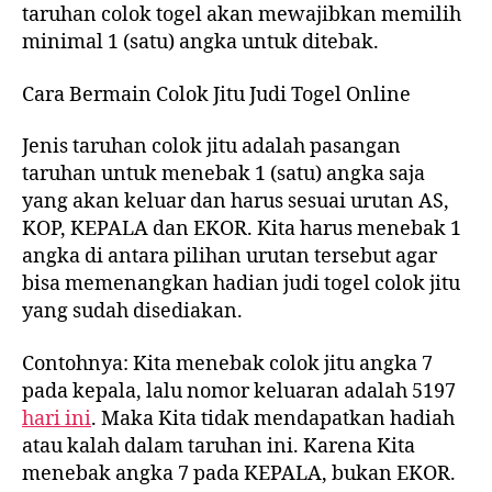
taruhan colok togel akan mewajibkan memilih
minimal 1 (satu) angka untuk ditebak.
Cara Bermain Colok Jitu Judi Togel Online
Jenis taruhan colok jitu adalah pasangan
taruhan untuk menebak 1 (satu) angka saja
yang akan keluar dan harus sesuai urutan AS,
KOP, KEPALA dan EKOR. Kita harus menebak 1
angka di antara pilihan urutan tersebut agar
bisa memenangkan hadian judi togel colok jitu
yang sudah disediakan.
Contohnya: Kita menebak colok jitu angka 7
pada kepala, lalu nomor keluaran adalah 5197
hari ini
. Maka Kita tidak mendapatkan hadiah
atau kalah dalam taruhan ini. Karena Kita
menebak angka 7 pada KEPALA, bukan EKOR.