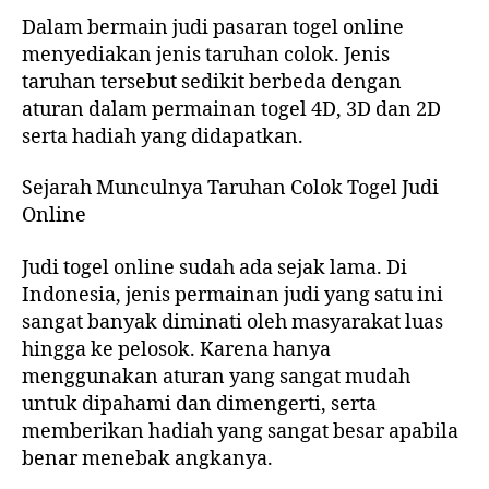
Tentang
Dalam bermain judi pasaran togel online
Colok
Judi
menyediakan jenis taruhan colok. Jenis
Togel
taruhan tersebut sedikit berbeda dengan
Online
aturan dalam permainan togel 4D, 3D dan 2D
serta hadiah yang didapatkan.
Sejarah Munculnya Taruhan Colok Togel Judi
Online
Judi togel online sudah ada sejak lama. Di
Indonesia, jenis permainan judi yang satu ini
sangat banyak diminati oleh masyarakat luas
hingga ke pelosok. Karena hanya
menggunakan aturan yang sangat mudah
untuk dipahami dan dimengerti, serta
memberikan hadiah yang sangat besar apabila
benar menebak angkanya.