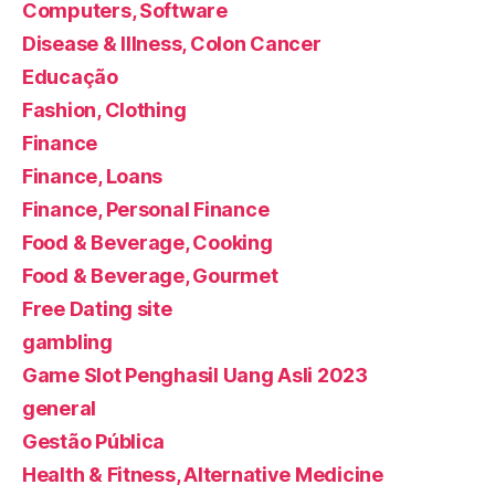
Computers, Software
Disease & Illness, Colon Cancer
Educação
Fashion, Clothing
Finance
Finance, Loans
Finance, Personal Finance
Food & Beverage, Cooking
Food & Beverage, Gourmet
Free Dating site
gambling
Game Slot Penghasil Uang Asli 2023
general
Gestão Pública
Health & Fitness, Alternative Medicine