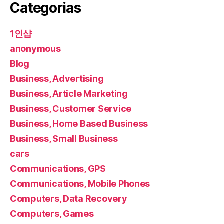
Categorias
1인샵
anonymous
Blog
Business, Advertising
Business, Article Marketing
Business, Customer Service
Business, Home Based Business
Business, Small Business
cars
Communications, GPS
Communications, Mobile Phones
Computers, Data Recovery
Computers, Games