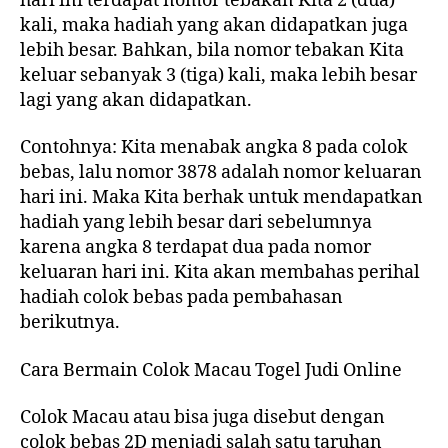
hari ini terdapat nomor tebakan Kita 2 (dua)
kali, maka hadiah yang akan didapatkan juga
lebih besar. Bahkan, bila nomor tebakan Kita
keluar sebanyak 3 (tiga) kali, maka lebih besar
lagi yang akan didapatkan.
Contohnya: Kita menabak angka 8 pada colok
bebas, lalu nomor 3878 adalah nomor keluaran
hari ini. Maka Kita berhak untuk mendapatkan
hadiah yang lebih besar dari sebelumnya
karena angka 8 terdapat dua pada nomor
keluaran hari ini. Kita akan membahas perihal
hadiah colok bebas pada pembahasan
berikutnya.
Cara Bermain Colok Macau Togel Judi Online
Colok Macau atau bisa juga disebut dengan
colok bebas 2D menjadi salah satu taruhan