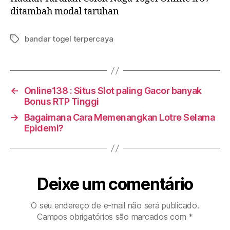
ditambah modal taruhan
bandar togel terpercaya
Tags
←
Online138 : Situs Slot paling Gacor banyak
Bonus RTP Tinggi
→
Bagaimana Cara Memenangkan Lotre Selama
Epidemi?
Deixe um comentário
O seu endereço de e-mail não será publicado.
Campos obrigatórios são marcados com
*