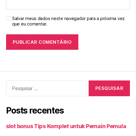
Salvar meus dados neste navegador para a próxima vez
que eu comentar.
Pesquisar
por:
Posts recentes
slot bonus Tips Komplet untuk Pemain Pemula