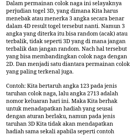
Dalam permainan colok naga ini selayaknya
perjudian togel 3D, yang dimana Kita harus
menebak atau menerka 3 angka secara benar
dalam 4D result togel tersebut nanti. Namun 3
angka yang diterka itu bisa random (acak) atau
terbalik, tidak seperti 3D yang di mana jangan
terbalik dan jangan random. Nach hal tersebut
yang bisa membandingkan colok naga dengan
2D. Dan menjadi satu diantara permainan colok
yang paling terkenal juga.
Contoh: Kita bertaruh angka 123 pada jenis
taruhan colok naga, lalu angka 2713 adalah
nomor keluaran hari ini. Maka Kita berhak
untuk menadapatkan hadiah yang seusai
dengan aturan berlaku, namun pada jenis
taruhan 3D Kita tidak akan mendapatkan
hadiah sama sekali apabila seperti contoh