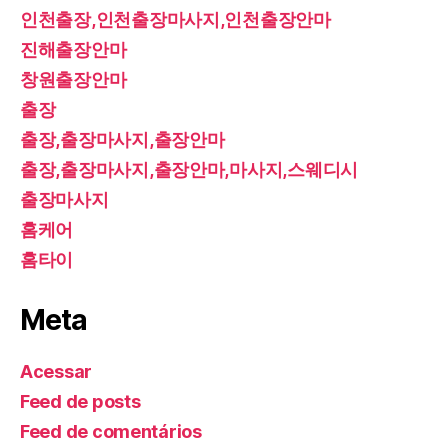
인천출장,인천출장마사지,인천출장안마
진해출장안마
창원출장안마
출장
출장,출장마사지,출장안마
출장,출장마사지,출장안마,마사지,스웨디시
출장마사지
홈케어
홈타이
Meta
Acessar
Feed de posts
Feed de comentários