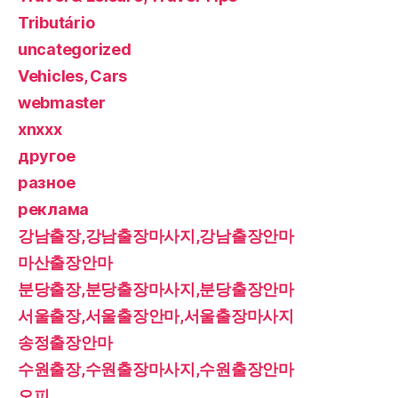
Tributário
uncategorized
Vehicles, Cars
webmaster
xnxxx
другое
разное
реклама
강남출장,강남출장마사지,강남출장안마
마산출장안마
분당출장,분당출장마사지,분당출장안마
서울출장,서울출장안마,서울출장마사지
송정출장안마
수원출장,수원출장마사지,수원출장안마
오피