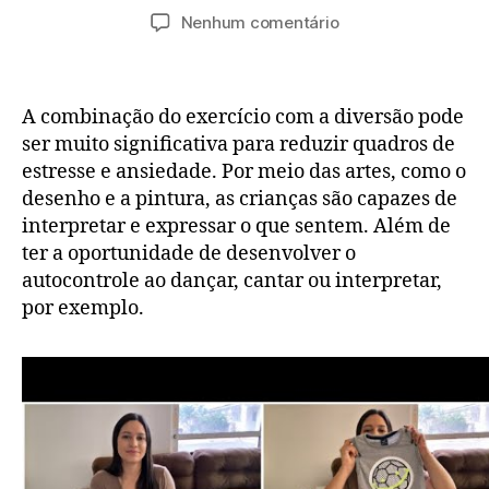
do
de
em
Nenhum comentário
post
publicação
Kit
Revista
Moda
A combinação do exercício com a diversão pode
Moldes
Especial
ser muito significativa para reduzir quadros de
Plus
estresse e ansiedade. Por meio das artes, como o
Size
desenho e a pintura, as crianças são capazes de
e
interpretar e expressar o que sentem. Além de
Revista
ter a oportunidade de desenvolver o
Moda
autocontrole ao dançar, cantar ou interpretar,
Moldes
por exemplo.
Especial
Vestidos
Ganhe
Dinheiro
Nº
77